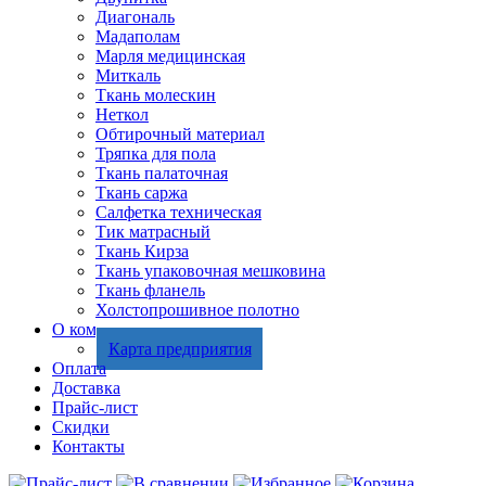
Диагональ
Мадаполам
Марля медицинская
Миткаль
Ткань молескин
Неткол
Обтирочный материал
Тряпка для пола
Ткань палаточная
Ткань саржа
Салфетка техническая
Тик матрасный
Ткань Кирза
Ткань упаковочная мешковина
Ткань фланель
Холстопрошивное полотно
О компании
Карта предприятия
Оплата
Доставка
Прайс-лист
Скидки
Контакты