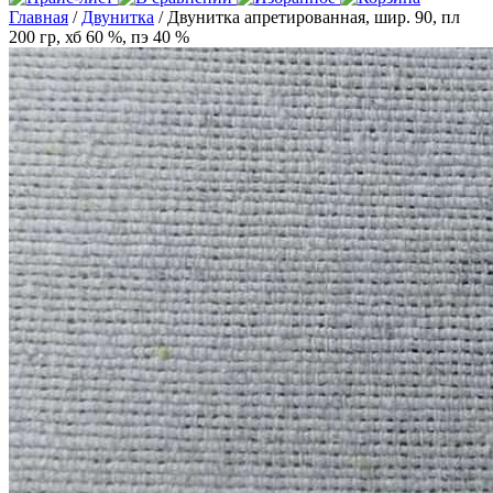
Главная
/
Двунитка
/ Двунитка апретированная, шир. 90, пл
200 гр, хб 60 %, пэ 40 %