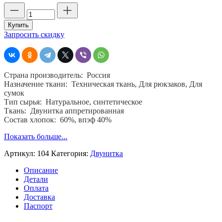
Количество
товара
Двунитка
Купить
апретированная,
Запросить скидку
шир.
90,
пл
200
Страна производитель: Россия
гр,
Назначение ткани: Техническая ткань, Для рюкзаков, Для
хб
сумок
60
Тип сырья: Натуральное, синтетическое
%,
Ткань: Двунитка аппретированная
пэ
Состав хлопок: 60%, впэф 40%
40
%
Показать больше...
Артикул:
104
Категория:
Двунитка
Описание
Детали
Оплата
Доставка
Паспорт