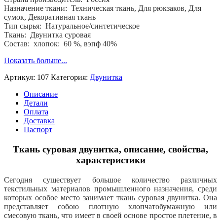
220
Назначение ткани: Техническая ткань, Для рюкзаков, Для
гр,
сумок, Декоративная ткань
хб.
Тип сырья: Натуральное/синтетическое
60
Ткань: Двунитка суровая
%,
Состав: хлопок: 60 %, вэпф 40%
пэ
40
Показать больше...
%
Артикул:
107
Категория:
Двунитка
Описание
Детали
Оплата
Доставка
Паспорт
Ткань суровая двунитка, описание, свойства,
характеристики
Сегодня существует большое количество различных
текстильных материалов промышленного назначения, среди
которых особое место занимает ткань суровая двунитка. Она
представляет собою плотную хлопчатобумажную или
смесовую ткань, что имеет в своей основе простое плетение, в