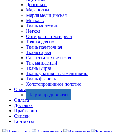
Диагональ
Мадаполам
Марля медицинская
Миткаль
Ткань молескин
Неткол
Обтирочный материал
Тряпка для пола
Ткань палаточная
Ткань саржа
Салфетка техническая
Тик матрасный
Ткань Кирза
Ткань упаковочная мешковина
Ткань фланель
Холстопрошивное полотно
О компании
Карта предприятия
Оплата
Доставка
Прайс-лист
Скидки
Контакты