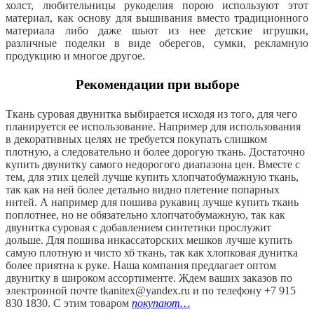
холст, любительницы рукоделия порою используют этот
материал, как основу для вышивания вместо традиционного
материала либо даже шьют из нее детские игрушки,
различные поделки в виде оберегов, сумки, рекламную
продукцию и многое другое.
Рекомендации при выборе
Ткань суровая двунитка выбирается исходя из того, для чего
планируется ее использование. Например для использования
в декоративных целях не требуется покупать слишком
плотную, а следовательно и более дорогую ткань. Достаточно
купить двунитку самого недорогого диапазона цен. Вместе с
тем, для этих целей лучше купить хлопчатобумажную ткань,
так как на ней более детально видно плетение попарных
нитей. А например для пошива рукавиц лучше купить ткань
поплотнее, но не обязательно хлопчатобумажную, так как
двунитка суровая с добавлением синтетики прослужит
дольше. Для пошива инкассаторских мешков лучше купить
самую плотную и чисто хб ткань, так как хлопковая дунитка
более приятна к руке. Наша компания предлагает оптом
двунитку в широком ассортименте. Ждем ваших заказов по
электронной почте tkanitex@yandex.ru и по телефону +7 915
830 1830. С этим товаром
покупают…