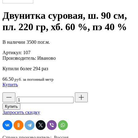
Двунитка суровая, ш. 90 см,
пл. 220 гр, хб. 60 %, пэ 40 %
В наличии
3500 пог.м.
Артикул:
107
Производитель:
Иваново
Купили более 294 раз
66.50
руб. за погонный метр
Купить
Количество
товара
Двунитка
Купить
суровая,
Запросить скидку
ш.
90
см,
пл.
Страна производитель: Россия