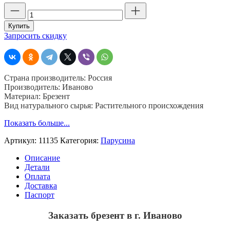
Количество
товара
Брезент
Купить
в
Запросить скидку
г.
Иваново,
ОП,
11135,
Страна производитель: Россия
шир.
Производитель: Иваново
90,
Материал: Брезент
пл.
Вид натурального сырья: Растительного происхождения
340,
хб
Показать больше...
52%,
лен
Артикул:
11135
Категория:
Парусина
48
%
Описание
Детали
Оплата
Доставка
Паспорт
Заказать брезент в г. Иваново