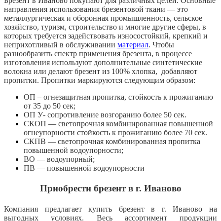
Брезент в Иваново покупают для различных целей. Основные
направления использования брезентовой ткани — это
металлургическая и оборонная промышленность, сельское
хозяйство, туризм, строительство и многие другие сферы, в
которых требуется задействовать износостойкий, крепкий и
неприхотливый в обслуживании
материал
. Чтобы
разнообразить спектр применения брезента, в процессе
изготовления используют дополнительные синтетические
волокна или делают брезент из 100% хлопка, добавляют
пропитки. Пропитки маркируются следующим образом:
ОП – огнезащитная пропитка, стойкость к прожиганию
от 35 до 50 сек;
ОП У- сопротивление возгоранию более 50 сек.
СКОП — светопрочная комбинированная повышенной
огнеупорности стойкость к прожиганию более 70 сек.
СКПВ — светопрочная комбинированная пропитка
повышенной водоупорности;
ВО — водоупорный;
ПВ — повышенной водоупорности
Приобрести брезент в г. Иваново
Компания предлагает купить брезент в г. Иваново на
выгодных условиях. Весь ассортимент продукции