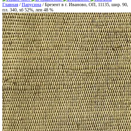
Главная
/
Парусина
/ Брезент в г. Иваново, ОП, 11135, шир. 90,
пл. 340, хб 52%, лен 48 %