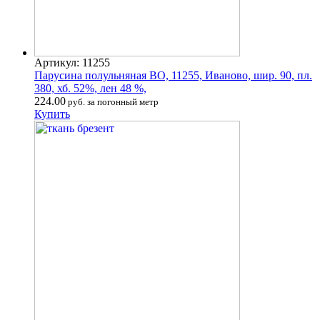
Артикул: 11255
Парусина полульняная ВО, 11255, Иваново, шир. 90, пл.
380, хб. 52%, лен 48 %,
224.00
руб. за погонный метр
Купить