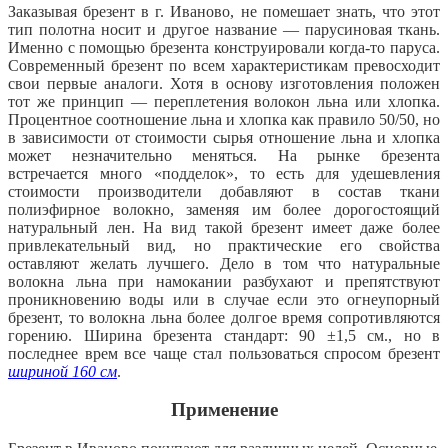
Заказывая брезент в г. Иваново, не помешает знать, что этот
тип полотна носит и другое название — парусиновая ткань.
Именно с помощью брезента конструировали когда-то паруса.
Современный брезент по всем характеристикам превосходит
свои первые аналоги. Хотя в основу изготовления положен
тот же принцип — переплетения волокон льна или хлопка.
Процентное соотношение льна и хлопка как правило 50/50, но
в зависимости от стоимости сырья отношение льна и хлопка
может незначительно меняться. На рынке брезента
встречается много «подделок», то есть для удешевления
стоимости производители добавляют в состав ткани
полиэфирное волокно, заменяя им более дорогостоящий
натуральный лен. На вид такой брезент имеет даже более
привлекательный вид, но практические его свойства
оставляют желать лучшего. Дело в том что натуральные
волокна льна при намокании разбухают и препятствуют
проникновению воды или в случае если это огнеупорный
брезент, то волокна льна более долгое время сопротивляются
горению. Ширина брезента стандарт: 90 ±1,5 см., но в
последнее врем все чаще стал пользоваться спросом брезент
шириной 160 см
.
Применение