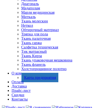
Диагональ
Мадаполам
Марля медицинская
Миткаль
Ткань молескин
Неткол
Обтирочный материал
Тряпка для пола
Ткань палаточная
Ткань саржа
Салфетка техническая
Тик матрасный
Ткань Кирза
Ткань упаковочная мешковина
Ткань фланель
Холстопрошивное полотно
О компании
Карта предприятия
Оплата
Доставка
Прайс-лист
Скидки
Контакты