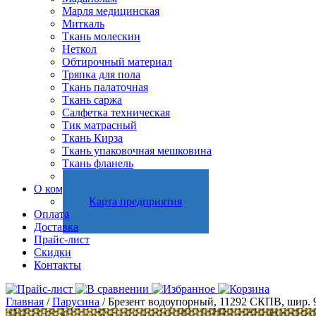
Марля медицинская
Миткаль
Ткань молескин
Неткол
Обтирочный материал
Тряпка для пола
Ткань палаточная
Ткань саржа
Салфетка техническая
Тик матрасный
Ткань Кирза
Ткань упаковочная мешковина
Ткань фланель
Холстопрошивное полотно
О компании
Карта предприятия
Оплата
Доставка
Прайс-лист
Скидки
Контакты
Главная
/
Парусина
/ Брезент водоупорный, 11292 СКПВ, шир. 90