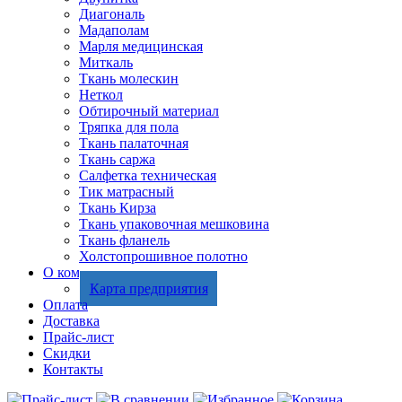
Диагональ
Мадаполам
Марля медицинская
Миткаль
Ткань молескин
Неткол
Обтирочный материал
Тряпка для пола
Ткань палаточная
Ткань саржа
Салфетка техническая
Тик матрасный
Ткань Кирза
Ткань упаковочная мешковина
Ткань фланель
Холстопрошивное полотно
О компании
Карта предприятия
Оплата
Доставка
Прайс-лист
Скидки
Контакты