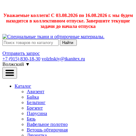
Уважаемые коллеги! С 03.08.2026 по 16.08.2026 г. мы будем
находится в коллективном отпуске. Завершите текущие
задачи до начала отпуска
Найти
Отправить запрос
+7 (915) 830-18-30
volzhskiy@tkanitex.ru
Волжский
▼
Каталог
Авизент
Байка
Бельтинг
Брезент
Парусина
Бязь
Вафельное полотно
Ветошь обтирочная
Двунитка