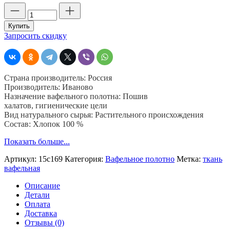
Количество
товара
Вафельное
Купить
полотно
Запросить скидку
синее,
150
см,
240
Страна производитель: Россия
гр,
Производитель: Иваново
ячейка
Назначение вафельного полотна: Пошив
7х7
халатов, гигиенические цели
мм,
Вид натурального сырья: Растительного происхождения
рулон
Состав: Хлопок 100 %
40
м
Показать больше...
Артикул:
15с169
Категория:
Вафельное полотно
Метка:
ткань
вафельная
Описание
Детали
Оплата
Доставка
Отзывы (0)