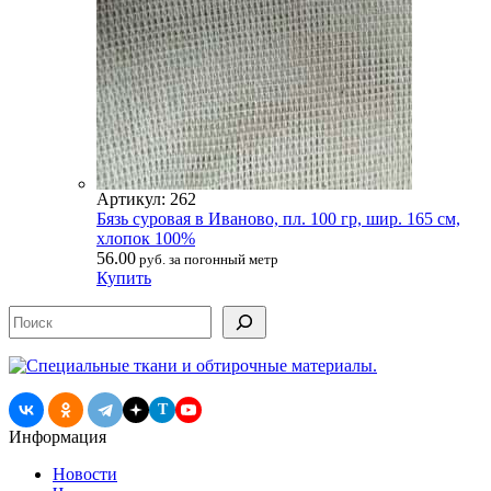
Артикул: 262
Бязь суровая в Иваново, пл. 100 гр, шир. 165 см,
хлопок 100%
56.00
руб. за погонный метр
Купить
Поиск
T
Информация
Новости