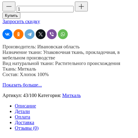
Количество
товара
Миткаль
Купить
т
Запросить скидку
2,
ширина
90
см,
Производитель: Ивановская область
плотность
Назначение ткани: Упаковочная ткань, прокладочная, в
100
мебельном производстве
гр,
Вид натуральной ткани: Растительного происхождения
пр-
Ткань: Миткаль
во
Состав: Хлопок 100%
Иваново
Показать больше...
Артикул:
43/100
Категория:
Миткаль
Описание
Детали
Оплата
Доставка
Отзывы (0)