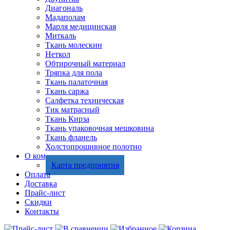
Диагональ
Мадаполам
Марля медицинская
Миткаль
Ткань молескин
Неткол
Обтирочный материал
Тряпка для пола
Ткань палаточная
Ткань саржа
Салфетка техническая
Тик матрасный
Ткань Кирза
Ткань упаковочная мешковина
Ткань фланель
Холстопрошивное полотно
О компании
Карта предприятия
Оплата
Доставка
Прайс-лист
Скидки
Контакты